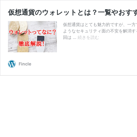
仮想通貨のウォレットとは？一覧やおす
仮想通貨はとても魅力的ですが、一方
ようなセキュリティ面の不安を解消す
仮
回は …
続きを読む
想
通
貨
の
Fincle
ウ
ォ
レ
ッ
ト
と
は？
一
覧
や
お