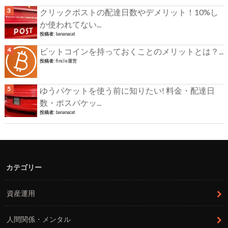
クリックポストの配達日数やデメリット！10%し
か使われてない...
投稿者:
bananacat
ビットコインを持っておくことのメリットとは？...
投稿者:
fincle運営
ゆうパケットを使う前に知りたい! 料金・配達日
数・ポスパケッ...
投稿者:
bananacat
カテゴリー
資産運用
人間関係・メンタル