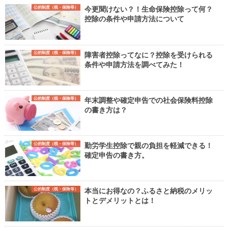
公的制度（税・保険等）
今更聞けない？！生命保険控除って何？
控除の条件や申請方法について
公的制度（税・保険等）
障害者控除ってなに？控除を受けられる
条件や申請方法を調べてみた！
公的制度（税・保険等）
年末調整や確定申告での社会保険料控除
の書き方は？
公的制度（税・保険等）
勤労学生控除で親の負担を軽減できる！
確定申告の書き方。
公的制度（税・保険等）
本当にお得なの？ふるさと納税のメリッ
トとデメリットとは！