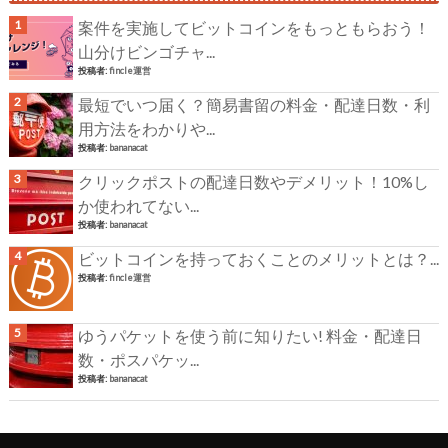
案件を実施してビットコインをもっともらおう！
山分けビンゴチャ...
投稿者:
fincle運営
最短でいつ届く？簡易書留の料金・配達日数・利
用方法をわかりや...
投稿者:
bananacat
クリックポストの配達日数やデメリット！10%し
か使われてない...
投稿者:
bananacat
ビットコインを持っておくことのメリットとは？...
投稿者:
fincle運営
ゆうパケットを使う前に知りたい! 料金・配達日
数・ポスパケッ...
投稿者:
bananacat