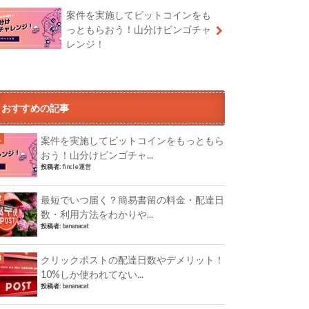
案件を実施してビットコインをも
っともらおう！山分けビンゴチャ
レンジ！
おすすめの記事
案件を実施してビットコインをもっともら
おう！山分けビンゴチャ...
投稿者:
fincle運営
最短でいつ届く？簡易書留の料金・配達日
数・利用方法をわかりや...
投稿者:
bananacat
クリックポストの配達日数やデメリット！
10%しか使われてない...
投稿者:
bananacat