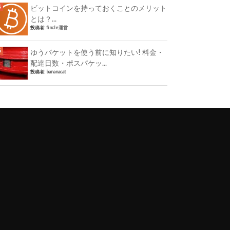
ビットコインを持っておくことのメリット
とは？...
投稿者:
fincle運営
ゆうパケットを使う前に知りたい! 料金・
配達日数・ポスパケッ...
投稿者:
bananacat