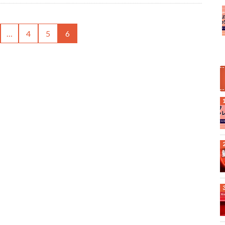
…
4
5
6