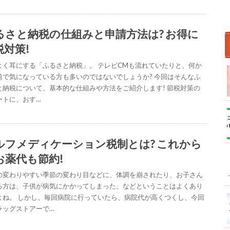
るさと納税の仕組みと申請方法は? お得に
税対策!
よく耳にする「ふるさと納税」。 テレビCMも流れていたりと、何か
題で気になっている方も多いのではないでしょうか? 今回はそんなふ
と納税について、基本的な仕組みや方法をご紹介します! 節税対策の
ートに、おす…
ルフメディケーション税制とは? これから
お薬代も節約!
の変わりやすい季節の変わり目などに、体調を崩されたり、お子さん
る方は、子供が病気にかかってしまった、などということはよくあり
よね。 しかし、毎回病院に行っていたら、病院代が高くつくし、今回
ラッグストアーで…