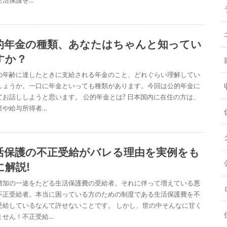
的年金の種類、あなたはちゃんと知ってい
すか？
の年齢に達したときに支給される年金のこと、どれぐらい理解してい
しょうか。一口に年金といっても種類があります。今回は公的年金に
てお話ししようと思います。 公的年金とは? 日本国内に在住の方は、
業や給与所得者…
活保護の不正受給がバレる理由を実例をも
に解説!
増加の一途をたどる生活保護費の受給者。それに伴って増えている悪
不正受給者。本当に困っている方のための制度である生活保護費を不
受給しているなんて許せないことです。 しかし、世の中そんなに甘く
ません！不正受給…