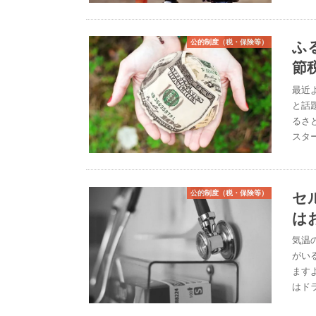
ふ
公的制度（税・保険等）
節
最近
と話
るさ
スタ
セ
公的制度（税・保険等）
は
気温
がい
ます
はド