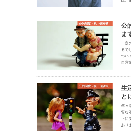
公
公的制度（税・保険等）
ま
一定
るで
つい
自営
生
公的制度（税・保険等）
と
年々
質な
正に
あり