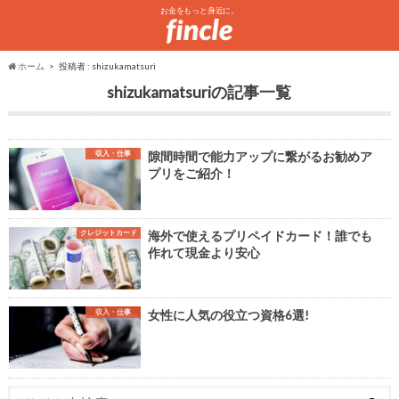
お金をもっと身近に。
ホーム
投稿者 : shizukamatsuri
shizukamatsuri
収入・仕事
隙間時間で能力アップに繋がるお勧めア
プリをご紹介！
クレジットカード
海外で使えるプリペイドカード！誰でも
作れて現金より安心
収入・仕事
女性に人気の役立つ資格6選!