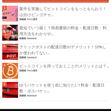
案件を実施してビットコインをもっともらおう！
山分けビンゴチャ...
投稿者:
fincle運営
最短でいつ届く？簡易書留の料金・配達日数・利
用方法をわかりや...
投稿者:
bananacat
クリックポストの配達日数やデメリット！10%し
か使われてない...
投稿者:
bananacat
ビットコインを持っておくことのメリットとは？...
投稿者:
fincle運営
ゆうパケットを使う前に知りたい! 料金・配達日
数・ポスパケッ...
投稿者:
bananacat