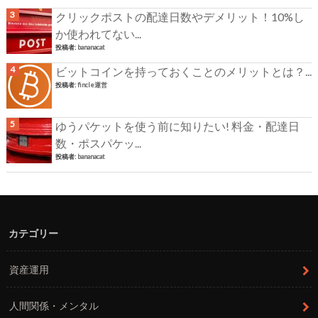
クリックポストの配達日数やデメリット！10%し
か使われてない...
投稿者:
bananacat
ビットコインを持っておくことのメリットとは？...
投稿者:
fincle運営
ゆうパケットを使う前に知りたい! 料金・配達日
数・ポスパケッ...
投稿者:
bananacat
カテゴリー
資産運用
人間関係・メンタル