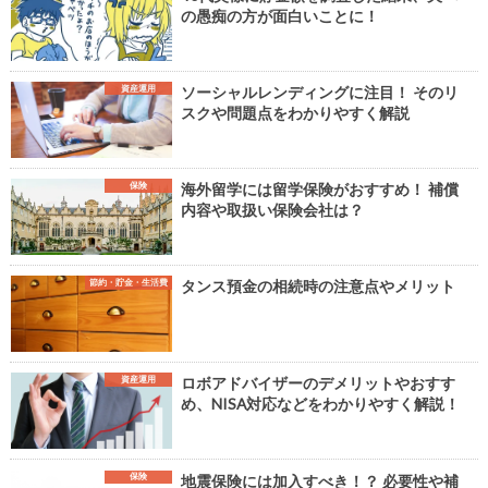
の愚痴の方が面白いことに！
資産運用
ソーシャルレンディングに注目！ そのリ
スクや問題点をわかりやすく解説
保険
海外留学には留学保険がおすすめ！ 補償
内容や取扱い保険会社は？
節約・貯金・生活費
タンス預金の相続時の注意点やメリット
資産運用
ロボアドバイザーのデメリットやおすす
め、NISA対応などをわかりやすく解説！
保険
地震保険には加入すべき！？ 必要性や補