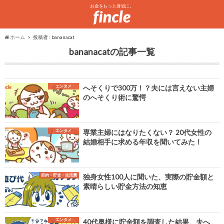
お金をもっと身近に。
ホーム
投稿者 : bananacat
bananacat
エンタメ
へそくりで300万！？夫には言えない主婦
のへそくり術に驚愕
エンタメ
専業主婦にはなりたくない？ 20代女性の
結婚相手に求める年収を聞いてみた！
節約・貯金・生活費
独身女性100人に聞いた、実際の貯金額と
素晴らしい貯金方法の知恵
エンタメ
40代奥様に貯金額を調査した結果、夫へ