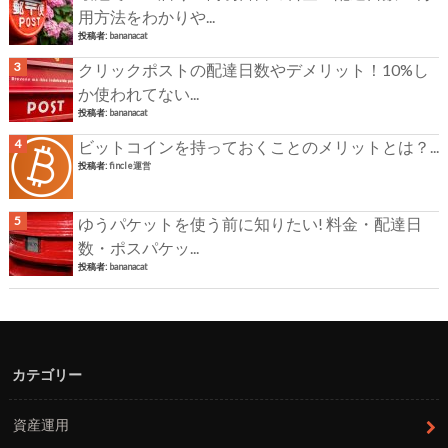
用方法をわかりや...
投稿者:
bananacat
クリックポストの配達日数やデメリット！10%し
か使われてない...
投稿者:
bananacat
ビットコインを持っておくことのメリットとは？...
投稿者:
fincle運営
ゆうパケットを使う前に知りたい! 料金・配達日
数・ポスパケッ...
投稿者:
bananacat
カテゴリー
資産運用