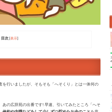
目次
[
表示
]
査を行いましたが、そもそも「へそくり」とは一体何の
あの広辞苑の出番です! 早速、引いてみたところ「へそ
、倹約や内職などをして少しずつ貯めたお金のこと
を意