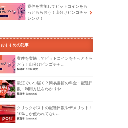
案件を実施してビットコインをも
っともらおう！山分けビンゴチャ
レンジ！
おすすめの記事
案件を実施してビットコインをもっともら
おう！山分けビンゴチャ...
投稿者:
fincle運営
最短でいつ届く？簡易書留の料金・配達日
数・利用方法をわかりや...
投稿者:
bananacat
クリックポストの配達日数やデメリット！
10%しか使われてない...
投稿者:
bananacat