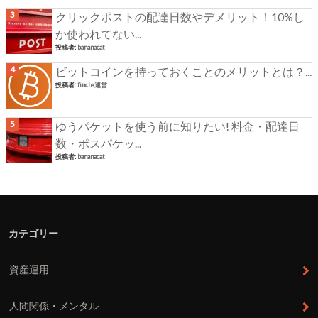
クリックポストの配達日数やデメリット！10%し
か使われてない...
投稿者:
bananacat
ビットコインを持っておくことのメリットとは？...
投稿者:
fincle運営
ゆうパケットを使う前に知りたい! 料金・配達日
数・ポスパケッ...
投稿者:
bananacat
カテゴリー
資産運用
人間関係・メンタル