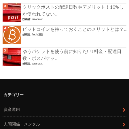
クリックポストの配達日数やデメリット！10%し
か使われてない...
投稿者:
bananacat
ビットコインを持っておくことのメリットとは？...
投稿者:
fincle運営
ゆうパケットを使う前に知りたい! 料金・配達日
数・ポスパケッ...
投稿者:
bananacat
カテゴリー
資産運用
人間関係・メンタル