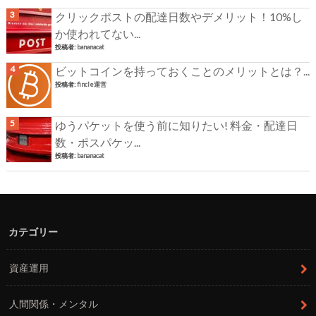
クリックポストの配達日数やデメリット！10%し
か使われてない...
投稿者:
bananacat
ビットコインを持っておくことのメリットとは？...
投稿者:
fincle運営
ゆうパケットを使う前に知りたい! 料金・配達日
数・ポスパケッ...
投稿者:
bananacat
カテゴリー
資産運用
人間関係・メンタル