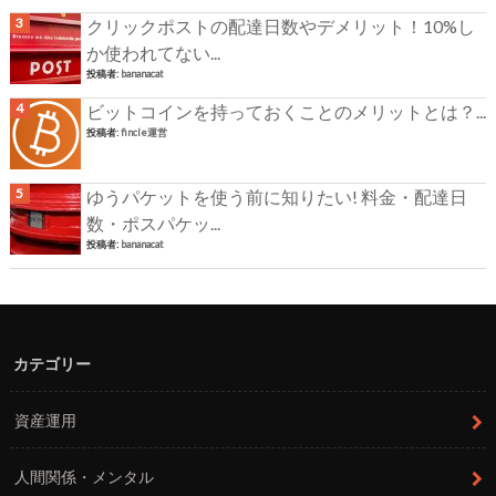
クリックポストの配達日数やデメリット！10%し
か使われてない...
投稿者:
bananacat
ビットコインを持っておくことのメリットとは？...
投稿者:
fincle運営
ゆうパケットを使う前に知りたい! 料金・配達日
数・ポスパケッ...
投稿者:
bananacat
カテゴリー
資産運用
人間関係・メンタル