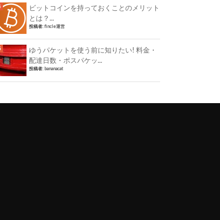
ビットコインを持っておくことのメリット
とは？...
投稿者:
fincle運営
ゆうパケットを使う前に知りたい! 料金・
配達日数・ポスパケッ...
投稿者:
bananacat