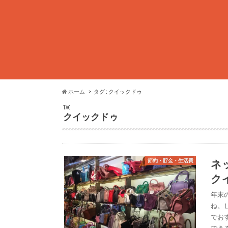
ホーム
タグ : クイックドゥ
TAG
クイックドゥ
ネ
節約・貯金・生活費
ク
年末
ね。
でお
でき