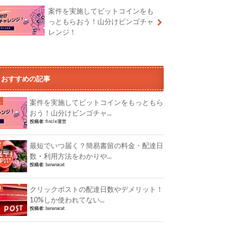
案件を実施してビットコインをも
っともらおう！山分けビンゴチャ
レンジ！
おすすめの記事
案件を実施してビットコインをもっともら
おう！山分けビンゴチャ...
投稿者:
fincle運営
最短でいつ届く？簡易書留の料金・配達日
数・利用方法をわかりや...
投稿者:
bananacat
クリックポストの配達日数やデメリット！
10%しか使われてない...
投稿者:
bananacat