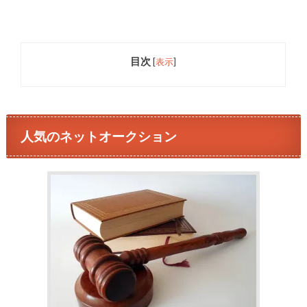
目次
[
表示
]
人気のネットオークション