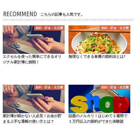
RECOMMEND
こちらの記事も人気です。
節約・貯金・生活費
節約・貯金・生活費
エクセルを使った簡単にできるオリ
無理なくできる食費の節約法とは?
ジナル家計簿に挑戦！
節約・貯金・生活費
節約・貯金・生活費
家計簿が続かない人必見！お金が貯
話題のメルカリ！はじめて２週間で
まる上手な通帳の使い方とは？
１万円以上の節約ができた体験談