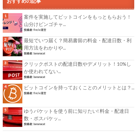
おすすめの記事
案件を実施してビットコインをもっともらおう！
山分けビンゴチャ...
投稿者:
fincle運営
最短でいつ届く？簡易書留の料金・配達日数・利
用方法をわかりや...
投稿者:
bananacat
クリックポストの配達日数やデメリット！10%し
か使われてない...
投稿者:
bananacat
ビットコインを持っておくことのメリットとは？...
投稿者:
fincle運営
ゆうパケットを使う前に知りたい! 料金・配達日
数・ポスパケッ...
投稿者:
bananacat