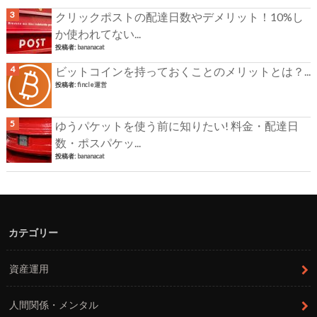
クリックポストの配達日数やデメリット！10%し
か使われてない...
投稿者:
bananacat
ビットコインを持っておくことのメリットとは？...
投稿者:
fincle運営
ゆうパケットを使う前に知りたい! 料金・配達日
数・ポスパケッ...
投稿者:
bananacat
カテゴリー
資産運用
人間関係・メンタル