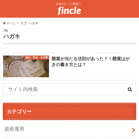
お金をもっと身近に。
ホーム
タグ : ハガキ
TAG
ハガキ
節約・貯金・生活費
懸賞が当たる法則があった？！懸賞はが
きの書き方とは？
カテゴリー
資産運用