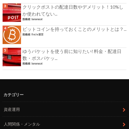
クリックポストの配達日数やデメリット！10%し
か使われてない...
投稿者:
bananacat
ビットコインを持っておくことのメリットとは？...
投稿者:
fincle運営
ゆうパケットを使う前に知りたい! 料金・配達日
数・ポスパケッ...
投稿者:
bananacat
カテゴリー
資産運用
人間関係・メンタル