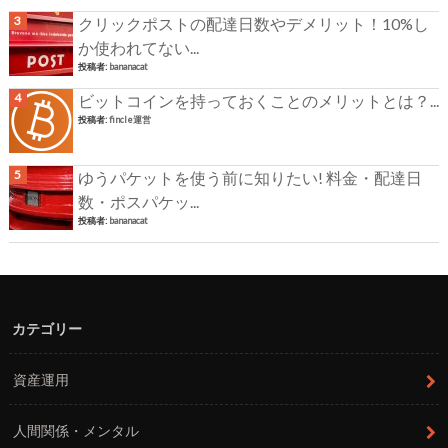
クリックポストの配達日数やデメリット！10%し
か使われてない...
投稿者:
bananacat
ビットコインを持っておくことのメリットとは？...
投稿者:
fincle運営
ゆうパケットを使う前に知りたい! 料金・配達日
数・ポスパケッ...
投稿者:
bananacat
カテゴリー
資産運用
人間関係・メンタル