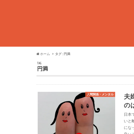
ホーム
タグ : 円満
TAG
円満
夫
人間関係・メンタル
の
日本
いと
にな
良い