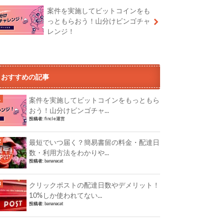
案件を実施してビットコインをも
っともらおう！山分けビンゴチャ
レンジ！
おすすめの記事
案件を実施してビットコインをもっともら
おう！山分けビンゴチャ...
投稿者:
fincle運営
最短でいつ届く？簡易書留の料金・配達日
数・利用方法をわかりや...
投稿者:
bananacat
クリックポストの配達日数やデメリット！
10%しか使われてない...
投稿者:
bananacat