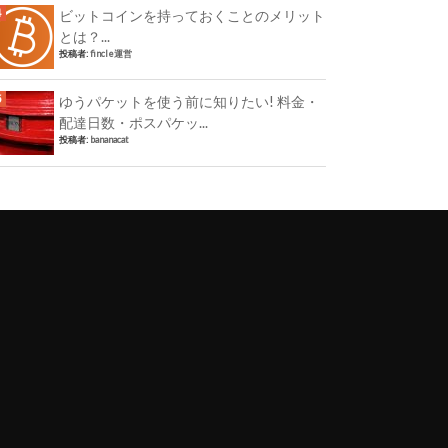
ビットコインを持っておくことのメリット
とは？...
投稿者:
fincle運営
ゆうパケットを使う前に知りたい! 料金・
配達日数・ポスパケッ...
投稿者:
bananacat