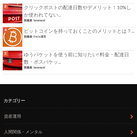
クリックポストの配達日数やデメリット！10%し
か使われてない...
投稿者:
bananacat
ビットコインを持っておくことのメリットとは？...
投稿者:
fincle運営
ゆうパケットを使う前に知りたい! 料金・配達日
数・ポスパケッ...
投稿者:
bananacat
カテゴリー
資産運用
人間関係・メンタル