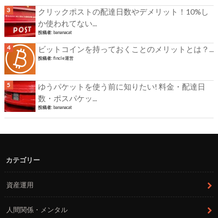
クリックポストの配達日数やデメリット！10%し
か使われてない...
投稿者:
bananacat
ビットコインを持っておくことのメリットとは？...
投稿者:
fincle運営
ゆうパケットを使う前に知りたい! 料金・配達日
数・ポスパケッ...
投稿者:
bananacat
カテゴリー
資産運用
人間関係・メンタル