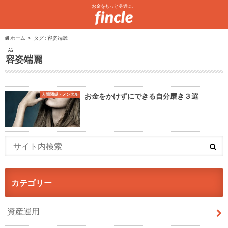
お金をもっと身近に。
ホーム
タグ : 容姿端麗
TAG
容姿端麗
人間関係・メンタル
お金をかけずにできる自分磨き３選
カテゴリー
資産運用