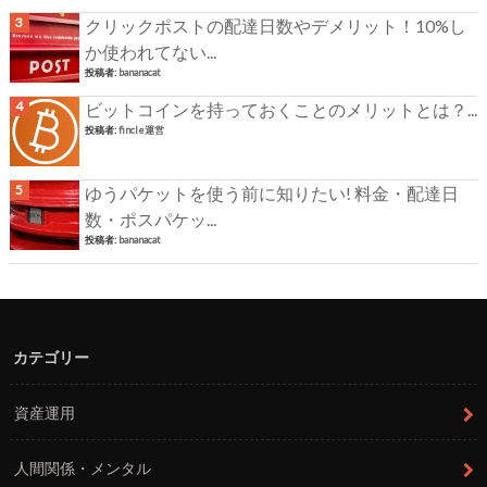
クリックポストの配達日数やデメリット！10%し
か使われてない...
投稿者:
bananacat
ビットコインを持っておくことのメリットとは？...
投稿者:
fincle運営
ゆうパケットを使う前に知りたい! 料金・配達日
数・ポスパケッ...
投稿者:
bananacat
カテゴリー
資産運用
人間関係・メンタル