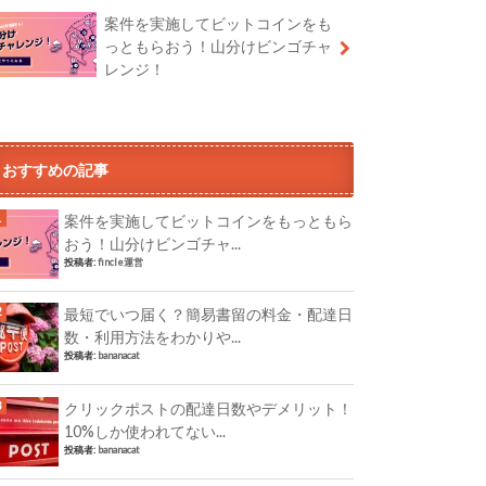
案件を実施してビットコインをも
っともらおう！山分けビンゴチャ
レンジ！
おすすめの記事
案件を実施してビットコインをもっともら
おう！山分けビンゴチャ...
投稿者:
fincle運営
最短でいつ届く？簡易書留の料金・配達日
数・利用方法をわかりや...
投稿者:
bananacat
クリックポストの配達日数やデメリット！
10%しか使われてない...
投稿者:
bananacat