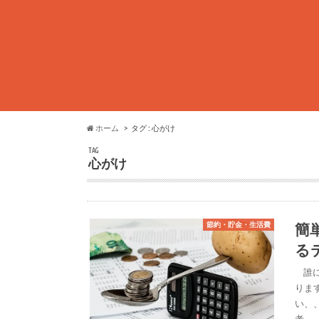
ホーム
タグ : 心がけ
TAG
心がけ
簡
節約・貯金・生活費
る
誰に
りま
い、
考…