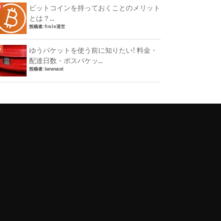
ビットコインを持っておくことのメリット
とは？...
投稿者:
fincle運営
ゆうパケットを使う前に知りたい! 料金・
配達日数・ポスパケッ...
投稿者:
bananacat