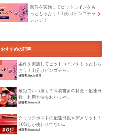
案件を実施してビットコインをも
っともらおう！山分けビンゴチャ
レンジ！
おすすめの記事
案件を実施してビットコインをもっともら
おう！山分けビンゴチャ...
投稿者:
fincle運営
最短でいつ届く？簡易書留の料金・配達日
数・利用方法をわかりや...
投稿者:
bananacat
クリックポストの配達日数やデメリット！
10%しか使われてない...
投稿者:
bananacat