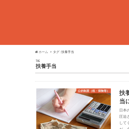
ホーム
タグ : 扶養手当
TAG
扶養手当
扶
公的制度（税・保険等）
当
日本
圧迫
して
が、