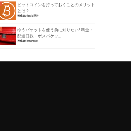
ビットコインを持っておくことのメリット
とは？...
投稿者:
fincle運営
ゆうパケットを使う前に知りたい! 料金・
配達日数・ポスパケッ...
投稿者:
bananacat