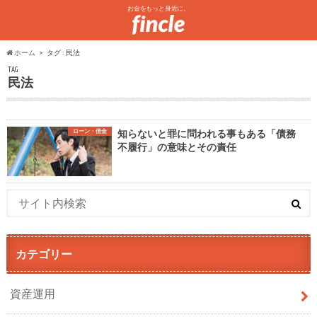
お金をもっと身近に。
ホーム
タグ : 民法
TAG
民法
ローン・借金
知らないと罪に問われる事もある「債務
不履行」の意味とその責任
カテゴリー
資産運用