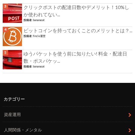
クリックポストの配達日数やデメリット！10%し
か使われてない...
投稿者:
bananacat
ビットコインを持っておくことのメリットとは？...
投稿者:
fincle運営
ゆうパケットを使う前に知りたい! 料金・配達日
数・ポスパケッ...
投稿者:
bananacat
カテゴリー
資産運用
人間関係・メンタル