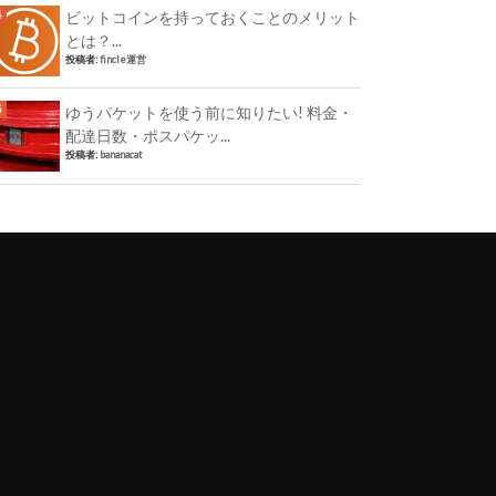
ビットコインを持っておくことのメリット
とは？...
投稿者:
fincle運営
ゆうパケットを使う前に知りたい! 料金・
配達日数・ポスパケッ...
投稿者:
bananacat