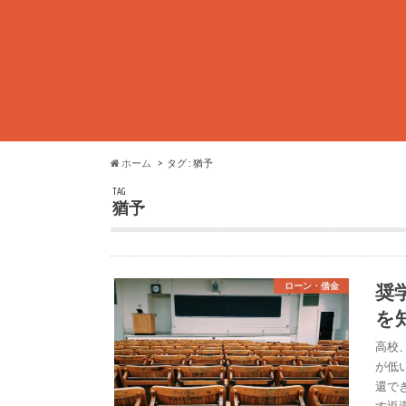
ホーム
タグ : 猶予
TAG
猶予
奨
ローン・借金
を
高校
が低
還で
す返