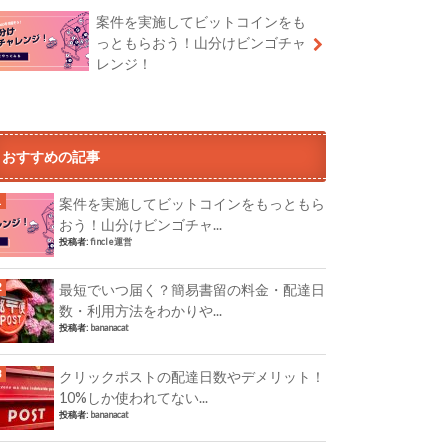
案件を実施してビットコインをも
っともらおう！山分けビンゴチャ
レンジ！
おすすめの記事
案件を実施してビットコインをもっともら
おう！山分けビンゴチャ...
投稿者:
fincle運営
最短でいつ届く？簡易書留の料金・配達日
数・利用方法をわかりや...
投稿者:
bananacat
クリックポストの配達日数やデメリット！
10%しか使われてない...
投稿者:
bananacat