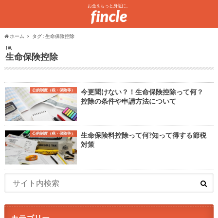
お金をもっと身近に。
ホーム
タグ : 生命保険控除
TAG
生命保険控除
公的制度（税・保険等）
今更聞けない？！生命保険控除って何？
控除の条件や申請方法について
公的制度（税・保険等）
生命保険料控除って何?知って得する節税
対策
カテゴリー