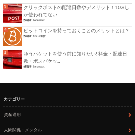
クリックポストの配達日数やデメリット！10%し
か使われてない...
投稿者:
bananacat
ビットコインを持っておくことのメリットとは？...
投稿者:
fincle運営
ゆうパケットを使う前に知りたい! 料金・配達日
数・ポスパケッ...
投稿者:
bananacat
カテゴリー
資産運用
人間関係・メンタル