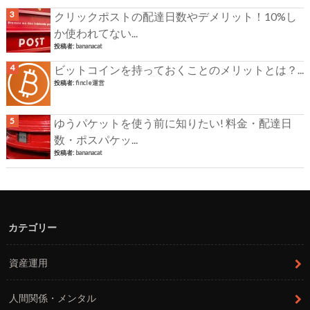
クリックポストの配達日数やデメリット！10%し
か使われてない...
投稿者:
bananacat
ビットコインを持っておくことのメリットとは？...
投稿者:
fincle運営
ゆうパケットを使う前に知りたい! 料金・配達日
数・ポスパケッ...
投稿者:
bananacat
カテゴリー
資産運用
人間関係・メンタル