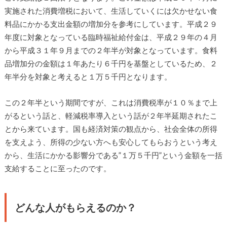
実施された消費増税において、生活していくには欠かせない食
料品にかかる支出金額の増加分を参考にしています。平成２９
年度に対象となっている臨時福祉給付金は、平成２９年の４月
から平成３１年９月までの２年半が対象となっています。食料
品増加分の金額は１年あたり６千円を基盤としているため、２
年半分を対象と考えると１万５千円となります。
この２年半という期間ですが、これは消費税率が１０％まで上
がるという話と、軽減税率導入という話が２年半延期されたこ
とから来ています。国も経済対策の観点から、社会全体の所得
を支えよう、所得の少ない方へも安心してもらおうという考え
から、生活にかかる影響分である”１万５千円”という金額を一括
支給することに至ったのです。
どんな人がもらえるのか？