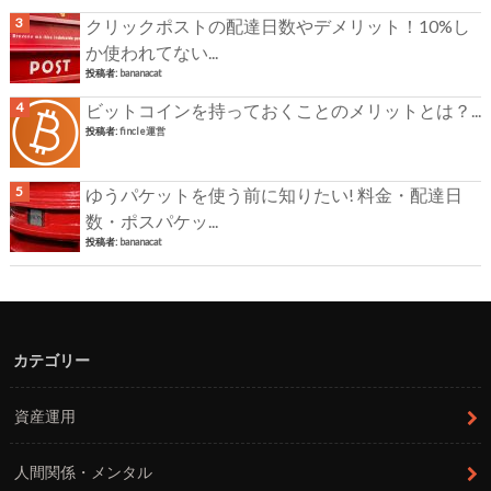
クリックポストの配達日数やデメリット！10%し
か使われてない...
投稿者:
bananacat
ビットコインを持っておくことのメリットとは？...
投稿者:
fincle運営
ゆうパケットを使う前に知りたい! 料金・配達日
数・ポスパケッ...
投稿者:
bananacat
カテゴリー
資産運用
人間関係・メンタル