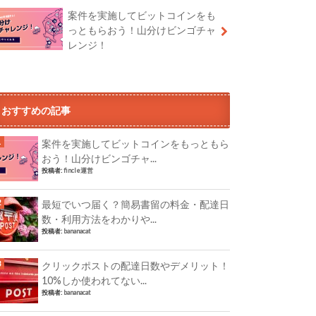
案件を実施してビットコインをも
っともらおう！山分けビンゴチャ
レンジ！
おすすめの記事
案件を実施してビットコインをもっともら
おう！山分けビンゴチャ...
投稿者:
fincle運営
最短でいつ届く？簡易書留の料金・配達日
数・利用方法をわかりや...
投稿者:
bananacat
クリックポストの配達日数やデメリット！
10%しか使われてない...
投稿者:
bananacat