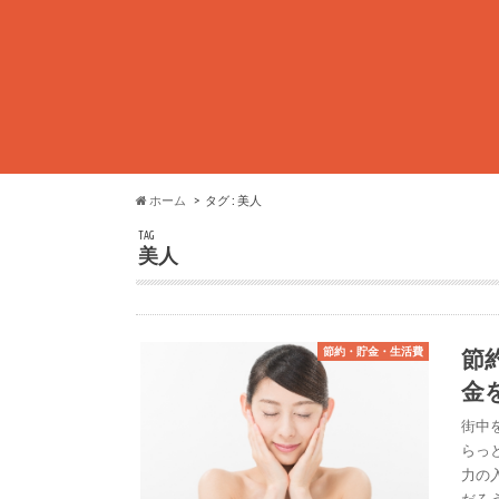
ホーム
タグ : 美人
TAG
美人
節
節約・貯金・生活費
金
街中
らっ
力の
だろ