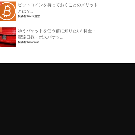
ビットコインを持っておくことのメリット
とは？...
投稿者:
fincle運営
ゆうパケットを使う前に知りたい! 料金・
配達日数・ポスパケッ...
投稿者:
bananacat