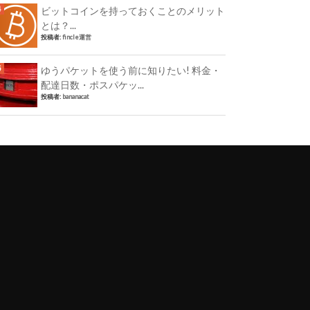
ビットコインを持っておくことのメリット
とは？...
投稿者:
fincle運営
ゆうパケットを使う前に知りたい! 料金・
配達日数・ポスパケッ...
投稿者:
bananacat