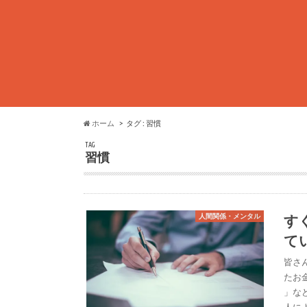
ホーム
タグ : 習慣
TAG
習慣
す
人間関係・メンタル
て
皆さ
たお
」な
人に