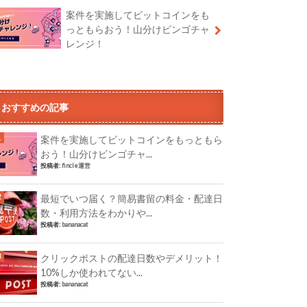
案件を実施してビットコインをも
っともらおう！山分けビンゴチャ
レンジ！
おすすめの記事
案件を実施してビットコインをもっともら
おう！山分けビンゴチャ...
投稿者:
fincle運営
最短でいつ届く？簡易書留の料金・配達日
数・利用方法をわかりや...
投稿者:
bananacat
クリックポストの配達日数やデメリット！
10%しか使われてない...
投稿者:
bananacat