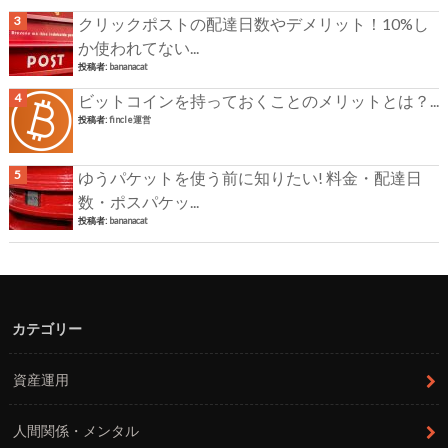
クリックポストの配達日数やデメリット！10%し
か使われてない...
投稿者:
bananacat
ビットコインを持っておくことのメリットとは？...
投稿者:
fincle運営
ゆうパケットを使う前に知りたい! 料金・配達日
数・ポスパケッ...
投稿者:
bananacat
カテゴリー
資産運用
人間関係・メンタル