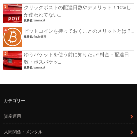
クリックポストの配達日数やデメリット！10%し
か使われてない...
投稿者:
bananacat
ビットコインを持っておくことのメリットとは？...
投稿者:
fincle運営
ゆうパケットを使う前に知りたい! 料金・配達日
数・ポスパケッ...
投稿者:
bananacat
カテゴリー
資産運用
人間関係・メンタル