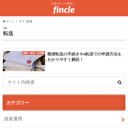
お金をもっと身近に。
ホーム
タグ : 転送
TAG
転送
節約・貯金・生活費
郵便転送の手続きやe転居での申請方法を
わかりやすく解説！
カテゴリー
資産運用