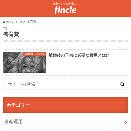
お金をもっと身近に。
ホーム
タグ : 養育費
TAG
養育費
人間関係・メンタル
離婚後の子供に必要な費用とは!?
カテゴリー
資産運用