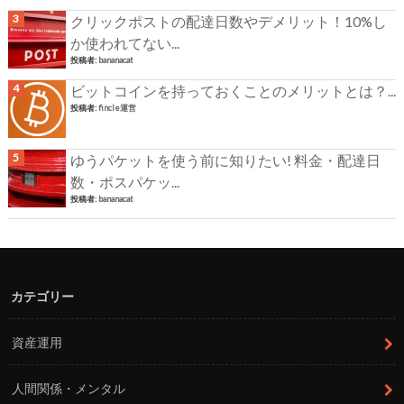
クリックポストの配達日数やデメリット！10%し
か使われてない...
投稿者:
bananacat
ビットコインを持っておくことのメリットとは？...
投稿者:
fincle運営
ゆうパケットを使う前に知りたい! 料金・配達日
数・ポスパケッ...
投稿者:
bananacat
カテゴリー
資産運用
人間関係・メンタル