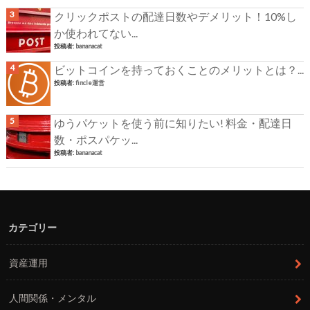
クリックポストの配達日数やデメリット！10%し
か使われてない...
投稿者:
bananacat
ビットコインを持っておくことのメリットとは？...
投稿者:
fincle運営
ゆうパケットを使う前に知りたい! 料金・配達日
数・ポスパケッ...
投稿者:
bananacat
カテゴリー
資産運用
人間関係・メンタル