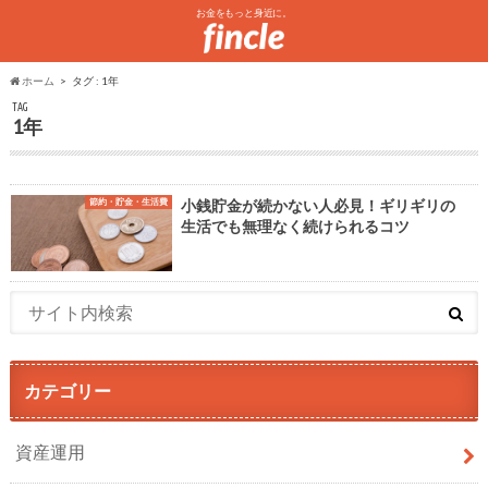
お金をもっと身近に。
ホーム
タグ : 1年
TAG
1年
節約・貯金・生活費
小銭貯金が続かない人必見！ギリギリの
生活でも無理なく続けられるコツ
カテゴリー
資産運用