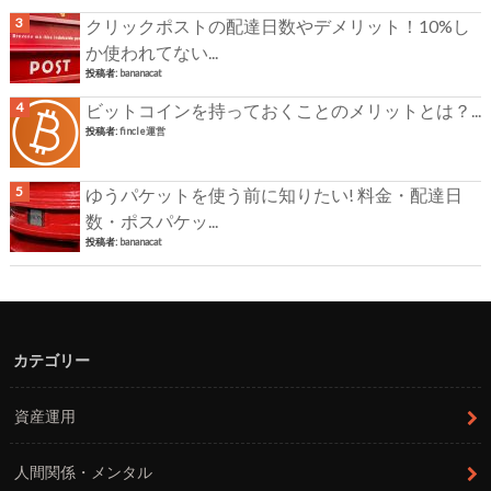
クリックポストの配達日数やデメリット！10%し
か使われてない...
投稿者:
bananacat
ビットコインを持っておくことのメリットとは？...
投稿者:
fincle運営
ゆうパケットを使う前に知りたい! 料金・配達日
数・ポスパケッ...
投稿者:
bananacat
カテゴリー
資産運用
人間関係・メンタル