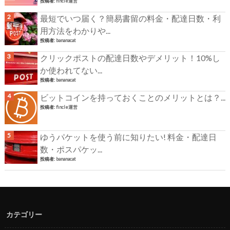
投稿者:
fincle運営
最短でいつ届く？簡易書留の料金・配達日数・利
用方法をわかりや...
投稿者:
bananacat
クリックポストの配達日数やデメリット！10%し
か使われてない...
投稿者:
bananacat
ビットコインを持っておくことのメリットとは？...
投稿者:
fincle運営
ゆうパケットを使う前に知りたい! 料金・配達日
数・ポスパケッ...
投稿者:
bananacat
カテゴリー