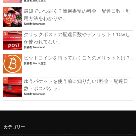
投稿者:
fincle運営
最短でいつ届く？簡易書留の料金・配達日数・利
用方法をわかりや...
投稿者:
bananacat
クリックポストの配達日数やデメリット！10%し
か使われてない...
投稿者:
bananacat
ビットコインを持っておくことのメリットとは？...
投稿者:
fincle運営
ゆうパケットを使う前に知りたい! 料金・配達日
数・ポスパケッ...
投稿者:
bananacat
カテゴリー