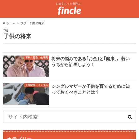
お金をもっと身近に。
ホーム
タグ : 子供の将来
TAG
子供の将来
節約・貯金・生活費
将来の悩みである｢お金｣と｢健康｣。若い
うちから計画しよう！
人間関係・メンタル
シングルマザーが子供を育てるために知
っておくべきこととは？
カテゴリー