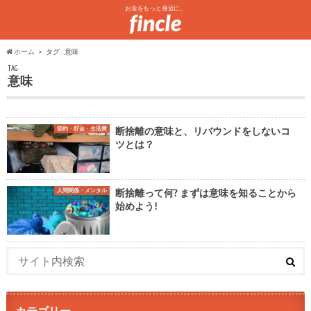
お金をもっと身近に。
ホーム
タグ : 意味
TAG
意味
節約・貯金・生活費
断捨離の意味と、リバウンドをしないコ
ツとは？
人間関係・メンタル
断捨離って何? まずは意味を知ることから
始めよう!
カテゴリー