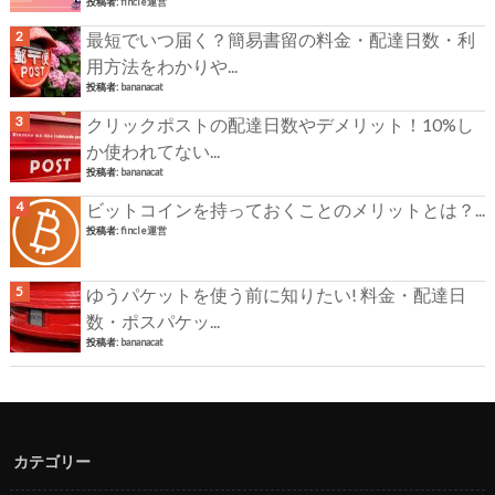
投稿者:
fincle運営
最短でいつ届く？簡易書留の料金・配達日数・利
用方法をわかりや...
投稿者:
bananacat
クリックポストの配達日数やデメリット！10%し
か使われてない...
投稿者:
bananacat
ビットコインを持っておくことのメリットとは？...
投稿者:
fincle運営
ゆうパケットを使う前に知りたい! 料金・配達日
数・ポスパケッ...
投稿者:
bananacat
カテゴリー