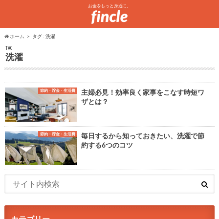
お金をもっと身近に。
ホーム
タグ : 洗濯
TAG
洗濯
節約・貯金・生活費
主婦必見！効率良く家事をこなす時短ワ
ザとは？
節約・貯金・生活費
毎日するから知っておきたい、洗濯で節
約する6つのコツ
カテゴリー