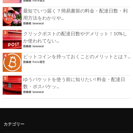
投稿者:
fincle運営
最短でいつ届く？簡易書留の料金・配達日数・利
用方法をわかりや...
投稿者:
bananacat
クリックポストの配達日数やデメリット！10%し
か使われてない...
投稿者:
bananacat
ビットコインを持っておくことのメリットとは？...
投稿者:
fincle運営
ゆうパケットを使う前に知りたい! 料金・配達日
数・ポスパケッ...
投稿者:
bananacat
カテゴリー