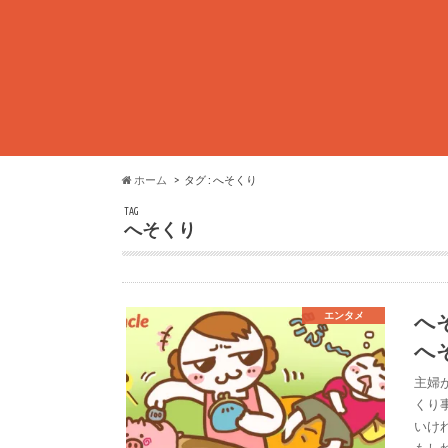
ホーム
タグ : へそくり
TAG
へそくり
へ
エンタメ
へ
主婦
くり
いけ
もし