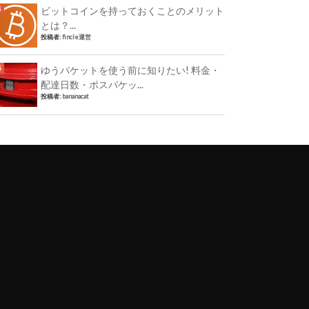
ビットコインを持っておくことのメリット
とは？...
投稿者:
fincle運営
ゆうパケットを使う前に知りたい! 料金・
配達日数・ポスパケッ...
投稿者:
bananacat