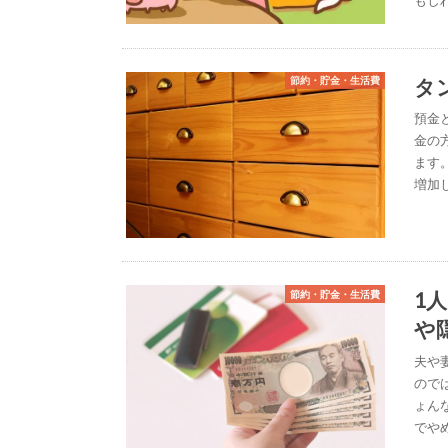
タ
節約・貯金・生活費
預金
金の
ます
増加
1
節約・貯金・生活費
や
夫や
ので
ょん
でや