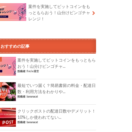
案件を実施してビットコインをも
っともらおう！山分けビンゴチャ
レンジ！
おすすめの記事
案件を実施してビットコインをもっともら
おう！山分けビンゴチャ...
投稿者:
fincle運営
最短でいつ届く？簡易書留の料金・配達日
数・利用方法をわかりや...
投稿者:
bananacat
クリックポストの配達日数やデメリット！
10%しか使われてない...
投稿者:
bananacat