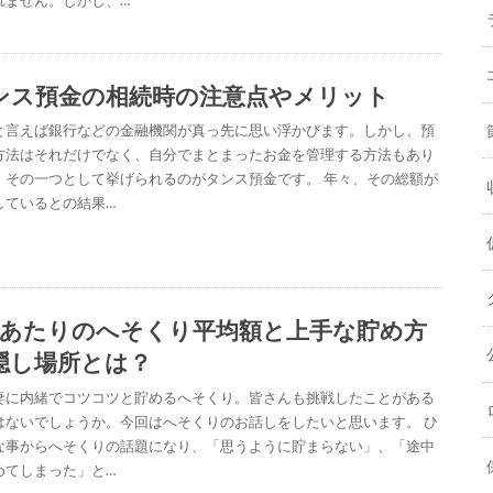
ンス預金の相続時の注意点やメリット
と言えば銀行などの金融機関が真っ先に思い浮かびます。しかし、預
方法はそれだけでなく、自分でまとまったお金を管理する方法もあり
。その一つとして挙げられるのがタンス預金です。 年々、その総額が
しているとの結果…
人あたりのへそくり平均額と上手な貯め方
隠し場所とは？
妻に内緒でコツコツと貯めるへそくり。皆さんも挑戦したことがある
はないでしょうか。今回はへそくりのお話しをしたいと思います。 ひ
な事からへそくりの話題になり、「思うように貯まらない」、「途中
めてしまった」と…