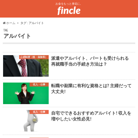
お金をもっと身近に。
ホーム
タグ : アルバイト
TAG
アルバイト
公的制度（税・保険等）
派遣やアルバイト、パートも受けられる
再就職手当の手続き方法は？
収入・仕事
転職や副業に有利な資格とは? 主婦だって
大丈夫!
収入・仕事
自宅でできるおすすめアルバイト! 収入を
増やしたい女性必見!