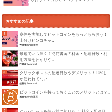
おすすめの記事
案件を実施してビットコインをもっともらおう！
山分けビンゴチャ...
投稿者:
fincle運営
最短でいつ届く？簡易書留の料金・配達日数・利
用方法をわかりや...
投稿者:
bananacat
クリックポストの配達日数やデメリット！10%し
か使われてない...
投稿者:
bananacat
ビットコインを持っておくことのメリットとは？...
投稿者:
fincle運営
ゆうパケットを使う前に知りたい! 料金・配達日