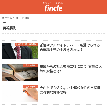
お金をもっと身近に。
ホーム
タグ : 再就職
TAG
再就職
公的制度（税・保険等）
派遣やアルバイト、パートも受けられる
再就職手当の手続き方法は？
収入・仕事
主婦からの社会復帰に役に立つ! 女性に人
気の資格とは?
収入・仕事
今からでも遅くない！40代女性の再就職
に有利な資格取得