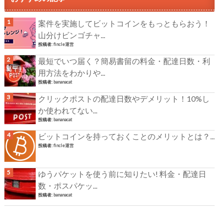
案件を実施してビットコインをもっともらおう！
山分けビンゴチャ...
投稿者:
fincle運営
最短でいつ届く？簡易書留の料金・配達日数・利
用方法をわかりや...
投稿者:
bananacat
クリックポストの配達日数やデメリット！10%し
か使われてない...
投稿者:
bananacat
ビットコインを持っておくことのメリットとは？...
投稿者:
fincle運営
ゆうパケットを使う前に知りたい! 料金・配達日
数・ポスパケッ...
投稿者:
bananacat