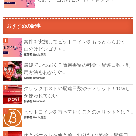
おすすめの記事
案件を実施してビットコインをもっともらおう！
山分けビンゴチャ...
投稿者:
fincle運営
最短でいつ届く？簡易書留の料金・配達日数・利
用方法をわかりや...
投稿者:
bananacat
クリックポストの配達日数やデメリット！10%し
か使われてない...
投稿者:
bananacat
ビットコインを持っておくことのメリットとは？...
投稿者:
fincle運営
ゆうパケットを使う前に知りたい! 料金・配達日