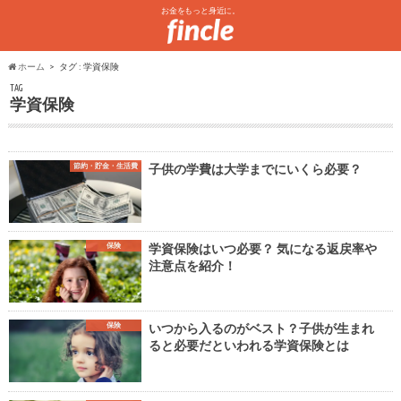
お金をもっと身近に。
ホーム
タグ : 学資保険
TAG
学資保険
節約・貯金・生活費
子供の学費は大学までにいくら必要？
保険
学資保険はいつ必要？ 気になる返戻率や
注意点を紹介！
保険
いつから入るのがベスト？子供が生まれ
ると必要だといわれる学資保険とは