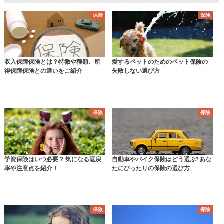
保険
保険
収入保障保険とは？特徴や種類、所
愛するペットのためのペット保険の
得保障保険との違いをご紹介
失敗しない選び方
保険
保険
学資保険はいつ必要？ 気になる返戻
自動車やバイク保険はどう選ぶ? あな
率や注意点を紹介！
たにぴったりの保険の選び方
保険
保険