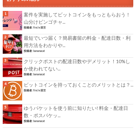
案件を実施してビットコインをもっともらおう！
山分けビンゴチャ...
投稿者:
fincle運営
最短でいつ届く？簡易書留の料金・配達日数・利
用方法をわかりや...
投稿者:
bananacat
クリックポストの配達日数やデメリット！10%し
か使われてない...
投稿者:
bananacat
ビットコインを持っておくことのメリットとは？...
投稿者:
fincle運営
ゆうパケットを使う前に知りたい! 料金・配達日
数・ポスパケッ...
投稿者:
bananacat