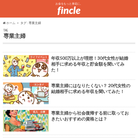
お金をもっと身近に。
ホーム
タグ : 専業主婦
TAG
専業主婦
ライフイベント
年収500万以上が理想！30代女性が結婚
相手に求める年収と貯金額を聞いてみ
た！
エンタメ
専業主婦にはなりたくない？ 20代女性の
結婚相手に求める年収を聞いてみた！
収入・仕事
専業主婦から社会復帰する前に取ってお
きたいおすすめの資格とは？