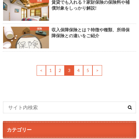
保険
賃貸でも入れる？家財保険の保険料や補
償対象をしっかり解説!
保険
収入保障保険とは？特徴や種類、所得保
障保険との違いをご紹介
<
1
2
3
4
5
>
カテゴリー