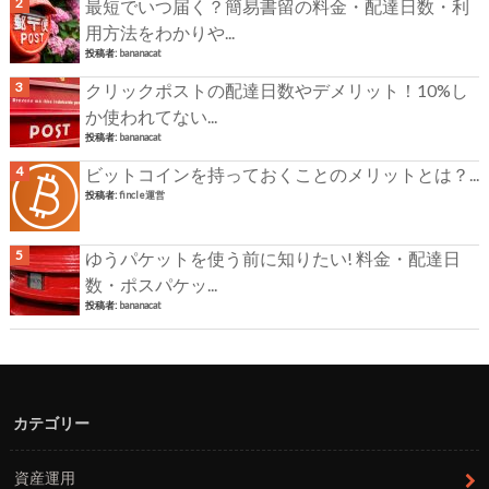
最短でいつ届く？簡易書留の料金・配達日数・利
用方法をわかりや...
投稿者:
bananacat
クリックポストの配達日数やデメリット！10%し
か使われてない...
投稿者:
bananacat
ビットコインを持っておくことのメリットとは？...
投稿者:
fincle運営
ゆうパケットを使う前に知りたい! 料金・配達日
数・ポスパケッ...
投稿者:
bananacat
カテゴリー
資産運用