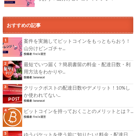
おすすめの記事
案件を実施してビットコインをもっともらおう！
山分けビンゴチャ...
投稿者:
fincle運営
最短でいつ届く？簡易書留の料金・配達日数・利
用方法をわかりや...
投稿者:
bananacat
クリックポストの配達日数やデメリット！10%し
か使われてない...
投稿者:
bananacat
ビットコインを持っておくことのメリットとは？...
投稿者:
fincle運営
ゆうパケットを使う前に知りたい! 料金・配達日