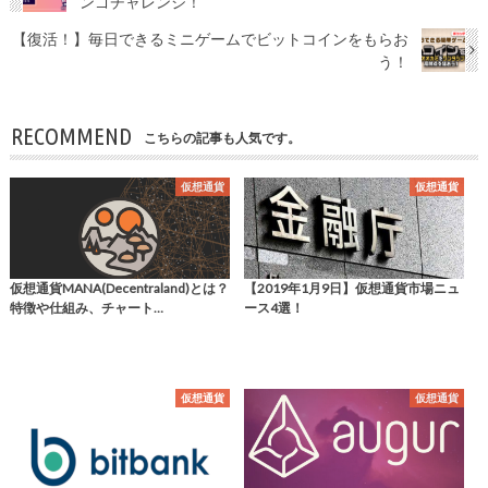
ンゴチャレンジ！
【復活！】毎日できるミニゲームでビットコインをもらお
う！
RECOMMEND
こちらの記事も人気です。
仮想通貨
仮想通貨
仮想通貨MANA(Decentraland)とは？
【2019年1月9日】仮想通貨市場ニュ
特徴や仕組み、チャート…
ース4選！
仮想通貨
仮想通貨