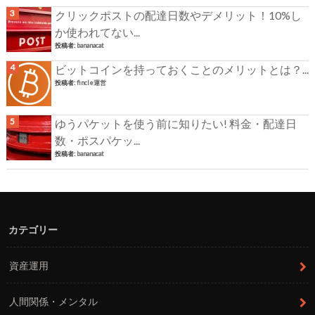
クリックポストの配達日数やデメリット！10%し
か使われてない...
投稿者:
bananacat
ビットコインを持っておくことのメリットとは？...
投稿者:
fincle運営
ゆうパケットを使う前に知りたい! 料金・配達日
数・ポスパケッ...
投稿者:
bananacat
カテゴリー
資産運用
人間関係・メンタル