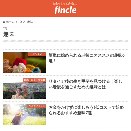
お金をもっと身近に。
ホーム
タグ : 趣味
TAG
趣味
エンタメ
簡単に始められる老後にオススメの趣味6
選！
節約・貯金・生活費
リタイア後の生き甲斐を見つける！楽し
い老後を過ごすための趣味とは
ライフイベント
お金をかけずに楽しもう!低コストで始め
られるおすすめ趣味7選